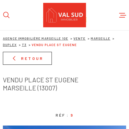
Aller
Aller
Aller
Aller
à
à
au
au
:
la
menu
contenu
recherche
principal
ACCUEIL
AGENCE IMMOBILIÈRE MARSEILLE 10E
VENTE
MARSEILLE
DUPLEX
T3
VENDU PLACE ST EUGENE
L'AGENC
RETOUR
NOS BIE
VENDU PLACE ST EUGENE
MARSEILLE (13007)
ESTIMAT
CONTACT
RÉF :
9