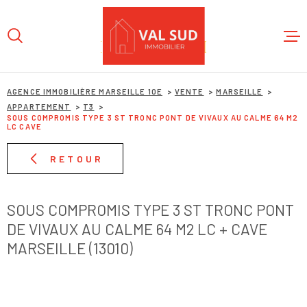
Aller
Aller
Aller
Aller
à
à
au
au
:
la
menu
contenu
recherche
principal
ACCUEIL
AGENCE IMMOBILIÈRE MARSEILLE 10E
VENTE
MARSEILLE
APPARTEMENT
T3
SOUS COMPROMIS TYPE 3 ST TRONC PONT DE VIVAUX AU CALME 64 M2
LC CAVE
L'AGENC
RETOUR
NOS BIE
SOUS COMPROMIS TYPE 3 ST TRONC PONT
ESTIMAT
DE VIVAUX AU CALME 64 M2 LC + CAVE
MARSEILLE (13010)
CONTACT