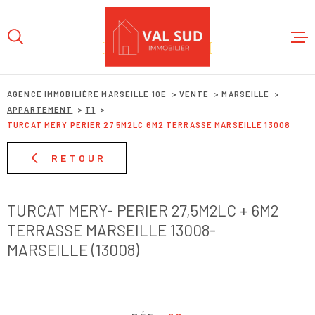
Aller
Aller
Aller
Aller
à
à
au
au
:
la
menu
contenu
recherche
principal
ACCUEIL
AGENCE IMMOBILIÈRE MARSEILLE 10E
VENTE
MARSEILLE
APPARTEMENT
T1
TURCAT MERY PERIER 27 5M2LC 6M2 TERRASSE MARSEILLE 13008
L'AGENC
RETOUR
NOS BIE
TURCAT MERY- PERIER 27,5M2LC + 6M2
ESTIMAT
TERRASSE MARSEILLE 13008-
MARSEILLE (13008)
CONTACT