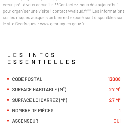
cœur, prêt à vous accueillir. **Contactez-nous dès aujourd'hui
pour organiser une visite ! contact@valsud.fr** Les informations
sur les risques auxquels ce bien est exposé sont disponibles sur
le site Géorisques : www.georisques.gouv.fr.
LES INFOS
ESSENTIELLES
CODE POSTAL
13008
Caractérisque
Valeurs
SURFACE HABITABLE (M²)
27 M²
SURFACE LOI CARREZ (M²)
27 M²
NOMBRE DE PIÈCES
1
ASCENSEUR
OUI