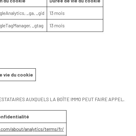
 du cookie
Durée de vie du cookie
leAnalytics, _ga, _gid
13 mois
gleTagManager, _gtag
13 mois
e vie du cookie
ESTATAIRES AUXQUELS LA BOÎTE IMMO PEUT FAIRE APPEL.
onfidentialité
.com/about/analytics/terms/fr/