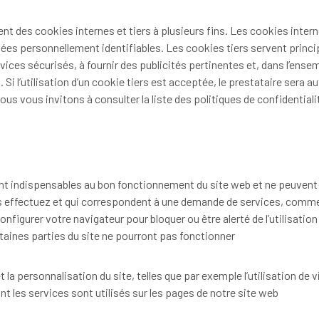
sent des cookies internes et tiers à plusieurs fins. Les cookies int
nnées personnellement identifiables. Les cookies tiers servent pri
rvices sécurisés, à fournir des publicités pertinentes et, dans l’ense
. Si l’utilisation d’un cookie tiers est acceptée, le prestataire sera
ous vous invitons à consulter la liste des politiques de confidential
t indispensables au bon fonctionnement du site web et ne peuvent 
 effectuez et qui correspondent à une demande de services, comme l
figurer votre navigateur pour bloquer ou être alerté de l’utilisatio
taines parties du site ne pourront pas fonctionner
a personnalisation du site, telles que par exemple l’utilisation de vis
ont les services sont utilisés sur les pages de notre site web