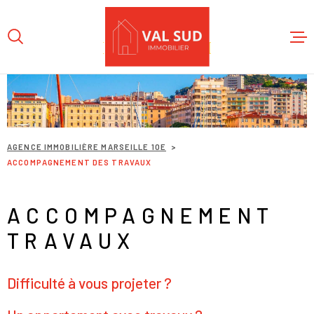
Aller
Aller
Aller
Aller
à
à
au
au
:
la
menu
contenu
recherche
principal
ACCUEIL
L'AGENC
AGENCE IMMOBILIÈRE MARSEILLE 10E
ACCOMPAGNEMENT DES TRAVAUX
NOS BIE
ACCOMPAGNEMENT
ESTIMAT
TRAVAUX
CONTACT
Difficulté à vous projeter ?