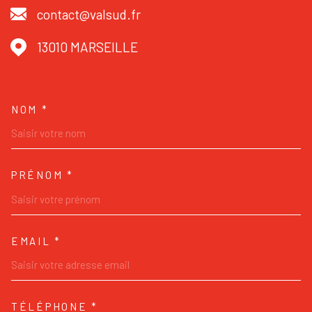
contact@valsud.fr
13010
MARSEILLE
NOM *
TRAD_MELTEM_VOSCOORDONNE
PRÉNOM *
EMAIL *
TÉLÉPHONE *